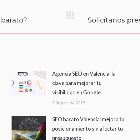
 barato?
Solicítanos pr
Next
post:
Agencia SEO en Valencia: la
clave para mejorar tu
visibilidad en Google
7 de julio de 2025
SEO barato Valencia: mejora tu
posicionamiento sin afectar tu
presupuesto