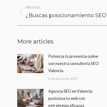
Post
PREVIOUS
navigation
¿Buscas posicionamiento SEO
Previous
post:
More articles
Potencia tu presencia online
con nuestra consultoría SEO
Valencia
6 de agosto de 2025
Agencia SEO en Valencia:
posiciona tu web con
estrategias eficaces