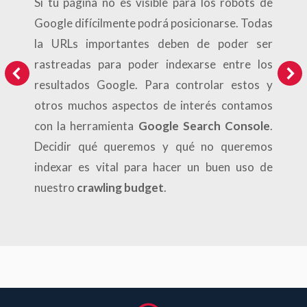
sto
Si tu página no es visible para los robots de
 el
Google difícilmente podrá posicionarse. Todas
Co
ste
la URLs importantes deben de poder ser
ve
 un
rastreadas para poder indexarse entre los
de
resultados Google. Para controlar estos y
po
otros muchos aspectos de interés contamos
es
sto
con la herramienta
Google Search Console
.
ha
 el
Decidir qué queremos y qué no queremos
ste
Re
indexar es vital para hacer un buen uso de
 un
re
nuestro
crawling budget
.
mó
ex
c
di
Nu
lo