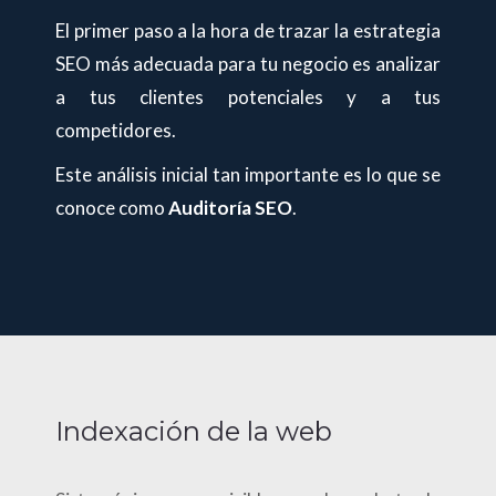
El primer paso a la hora de trazar la estrategia
SEO más adecuada para tu negocio es analizar
a tus clientes potenciales y a tus
competidores.
Este análisis inicial tan importante es lo que se
conoce como
Auditoría SEO
.
Indexación de la web
V
R