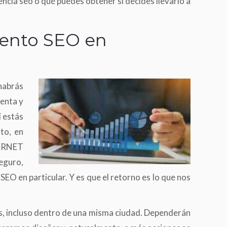
ncia seo o qué puedes obtener si decides llevarlo a
iento SEO en
habrás
uenta y
i estás
to, en
NTERNET
eguro,
SEO en particular. Y es que el retorno es lo que nos
as, incluso dentro de una misma ciudad. Dependerán