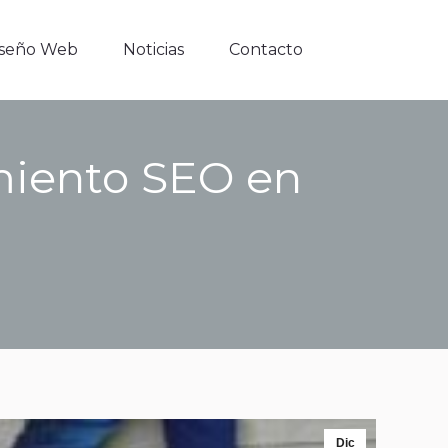
iseño Web
Noticias
Contacto
iseño Web
Noticias
Contacto
amiento SEO en
Dic