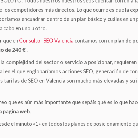
SOLUTO. Todos nuestros nuestros seos cuentan con un anális
 los competidores más directos. Lo que ocurre es que la ex
odríamos encuadrar dentro de un plan básico y cuáles en un 
 a cabo en uno u otro.
ir que en
Consultor SEO Valencia
contamos con un
plan de p
o de 240 € .
a complejidad del sector o servicio a posicionar, requieren
gral en el que englobaríamos acciones SEO, generación de c
as tarifas de SEO en Valencia son mucho más elevadas y su 
 creo que es aún más importante que sepáis qué es lo que ha
a página web
.
r desde el minuto «1» en todos los planes de posicionamiento