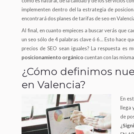
como es natural, de la calidad y de los servicios c
implementen dentro del la estrategia de posicio
encontrará dos planes de tarifas de seo en Valenc
Al final, en cuanto empieces a buscar verás que ca
un seo sólo de 4 palabras clave ó 6… Esto hace qu
precios de SEO sean iguales? La respuesta es mu
posicionamiento orgánico
cuentan con las misma
¿Cómo definimos nues
en Valencia?
En es
llega 
de po
¿Sign