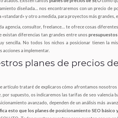
ontratados. Existen tantos
planes de precios de SEO
como que
namiento diseñada… nos encontraremos con un precio de po
ia «standard» y otro a medida, para proyectos más grandes, 
da agencia, consultor, freelance… te ofrece cosas diferentes
e existan diferencias tan grandes entre unos
presupuestos
y sencilla. No todos los nichos a posicionar tienen la mi
s acciones a implementar.
tros planes de precios d
te artículo trataré de explicaros cómo afrontamos nosotro
y, por supuesto, os indicaremos las tarifas de seo valencia 
sicionamiento avanzado, dependen de un análisis más avanza
ifica esto que los planes de posicionamiento SEO básico