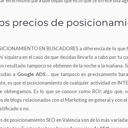
r en el mismo para que sepas qué es lo que te ofrece una age
los precios de posicionam
l POSICIONAMIENTO EN BUSCADORES a diferencia de lo que 
siquiera en el caso de que decidas llevarlo a cabo por tu c
los resultado tampoco se obtienen de la noche a la mañana. S
acudas a
Google ADS
… que tampoco es precisamente bara
nte, es que el posicionamiento de cualquier actividad en I
ue obtengamos. Es lo que se conoce como ROI; algo que, s
s de blogs relacionados con el Marketing en general y con el 
stificado o no.
as de posicionamiento SEO en Valencia son de lo más variad