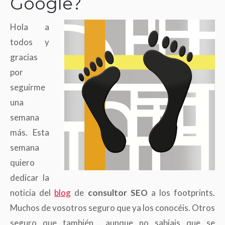
Google?
Hola a
todos y
gracias
por
seguirme
una
semana
más. Esta
semana
quiero
dedicar la
noticia del
blog
de
consultor SEO
a los footprints.
Muchos de vosotros seguro que ya los conocéis. Otros
seguro que también… aunque no sabíais que se