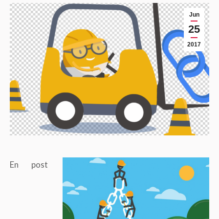
Jun
25
2017
En post