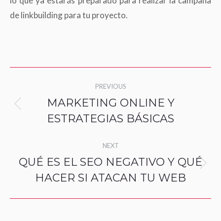
lo que ya estarás preparado para realizar la campaña
de linkbuilding para tu proyecto.
Post
PREVIOUS
navigation
MARKETING ONLINE Y
Previous
ESTRATEGIAS BÁSICAS
post:
NEXT
QUÉ ES EL SEO NEGATIVO Y QUÉ
Next
HACER SI ATACAN TU WEB
post: