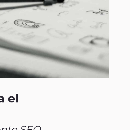
a el
ento SEO