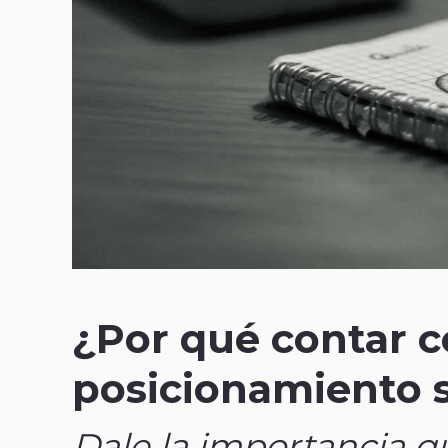
¿Por qué contar c
posicionamiento 
Dale la importancia 